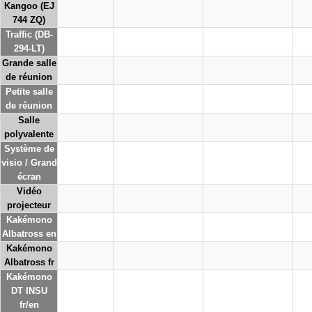
Kangoo (EJ
744 ZQ)
Traffic (DB-
294-LT)
Grande salle
de réunion
Petite salle
de réunion
Salle
polyvalente
Système de
visio / Grand
écran
Vidéo
projecteur
Kakémono
Albatross en
Kakémono
Albatross fr
Kakémono
DT INSU
fr/en