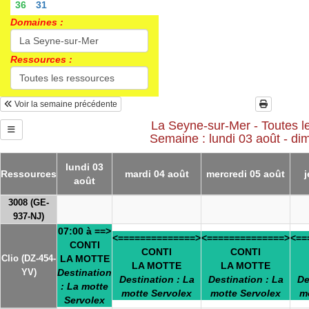
36
31
Domaines :
Ressources :
Voir la semaine précédente
La Seyne-sur-Mer - Toutes le
Semaine : lundi 03 août - d
lundi 03
Ressources
mardi 04 août
mercredi 05 août
j
août
3008 (GE-
937-NJ)
07:00 à ==>
<==============>
<==============>
<==
CONTI
CONTI
CONTI
Clio (DZ-454-
LA MOTTE
LA MOTTE
LA MOTTE
YV)
Destination
Destination : La
Destination : La
De
: La motte
motte Servolex
motte Servolex
m
Servolex